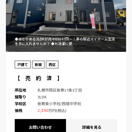
◆ゆとりある3LDKが月々69047円～！夢の駅近マイホーム生活
を手に入れませんか？ ◆お洗濯に便…
戸建て
新築
西区
【 売 約 済 】
所在地
札幌市西区発寒17条3丁目
間取り
3LDK
学校区
発寒東小学校/西陵中学校
価格
2,890
万円(税込)
お問い合わせ
詳細を見る