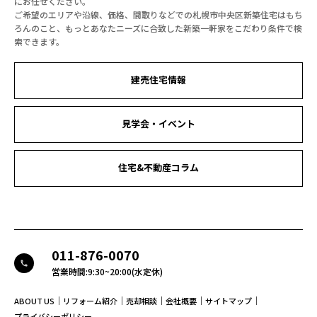
にお任せください。
ご希望のエリアや沿線、価格、間取りなどでの札幌市中央区新築住宅はもち
ろんのこと、もっとあなたニーズに合致した新築一軒家をこだわり条件で検
索できます。
建売住宅情報
見学会・イベント
住宅&不動産コラム
011-876-0070
call
営業時間:9:30~20:00(水定休)
｜
｜
｜
｜
｜
ABOUT US
リフォーム紹介
売却相談
会社概要
サイトマップ
プライバシーポリシー