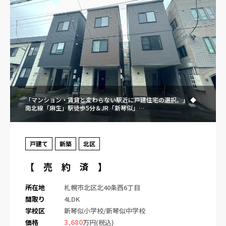
「マンション・賃貸と変わらない駅近に戸建住宅の選択。」 ◆
南北線「麻生」駅徒歩5分＆JR「新琴似」…
戸建て
新築
北区
【 売 約 済 】
所在地
札幌市北区北40条西6丁目
間取り
4LDK
学校区
新琴似小学校/新琴似中学校
価格
3,680
万円(税込)