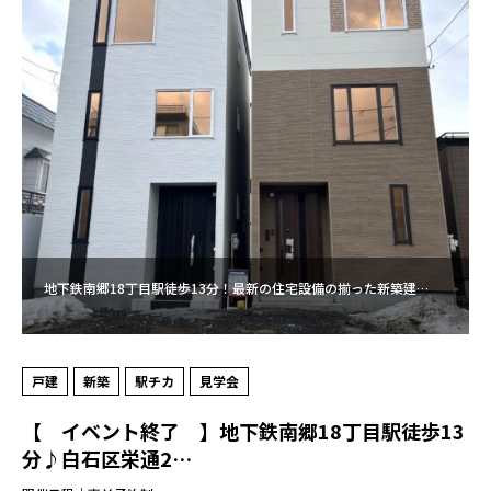
地下鉄南郷18丁目駅徒歩13分！最新の住宅設備の揃った新築建…
戸建
新築
駅チカ
見学会
【 イベント終了 】地下鉄南郷18丁目駅徒歩13
分♪白石区栄通2…