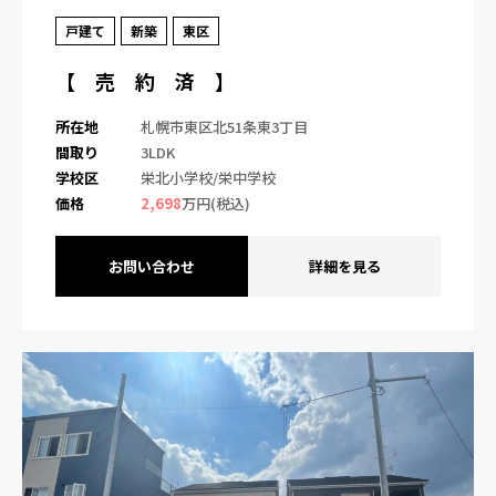
戸建て
新築
東区
【 売 約 済 】
所在地
札幌市東区北51条東3丁目
間取り
3LDK
学校区
栄北小学校/栄中学校
価格
2,698
万円(税込)
お問い合わせ
詳細を見る