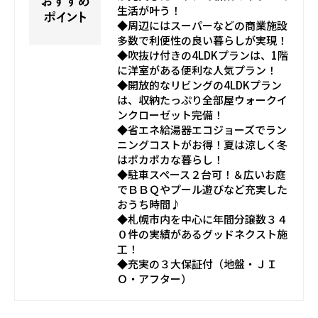
生活が叶う！
◆周辺にはスーパーなどの商業施設
多数で利便性の良い暮らしが実現！
◆吹抜け付きの4LDKプランは、1階
に洋室がある便利な人気プラン！
◆開放的なリビングの4LDKプラン
は、収納たっぷり全部屋ウォークイ
ンクローゼット完備！
◆省エネ給湯器エコジョーズでラン
ニングコストがお得！夏は涼しく冬
はポカポカな暮らし！
◆駐車スペース２台可！＆広いお庭
でＢＢＱやプール遊びなど充実した
おうち時間♪
◆札幌市内を中心に年間分譲数３４
０件の実績があるグッドネクスト施
工！
◆充実の３大保証付（地盤・ＪＩ
Ｏ・アフター）