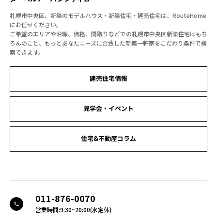
札幌市中央区、新築のモデルハウス・新築住宅・建売住宅は、RouteHome
にお任せください。
ご希望のエリアや沿線、価格、間取りなどでの札幌市中央区新築住宅はもち
ろんのこと、もっとあなたニーズに合致した新築一軒家をこだわり条件で検
索できます。
建売住宅情報
見学会・イベント
住宅&不動産コラム
011-876-0070
call
営業時間:9:30~20:00(水定休)