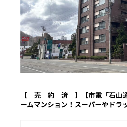
【 売 約 済 】【市電「石山通
ームマンション！スーパーやドラ