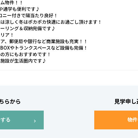
ーム物件！！
や通学も便利です♪
ルコニー付きで陽当たり良好！
夏は涼しく冬はポカポカ快適にお過ごし頂けます！
ローリング＆収納完備です♪
エリア！
トア、郵便局や銀行など商業施設も充実！！
BOXやトランクスペースなど設備も完備！
ちの方にもおすすめです！
の施設が生活圏内です♪
ちらから
見学申し
をする
物件
chevron_right