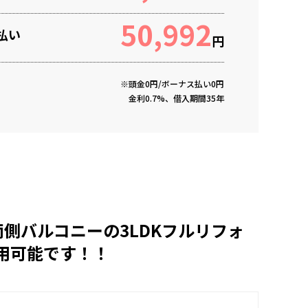
50,992
払い
円
※頭金0円/ボーナス払い0円
金利0.7%、借入期間35年
側バルコニーの3LDKフルリフォ
用可能です！！