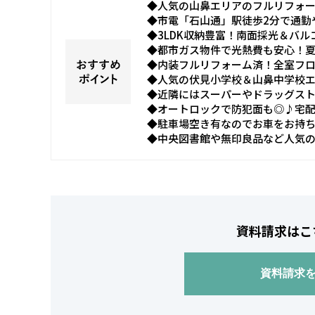
◆人気の山鼻エリアのフルリフォ
◆市電「石山通」駅徒歩2分で通勤
◆3LDK収納豊富！南面採光＆バ
◆都市ガス物件で光熱費も安心！
◆内装フルリフォーム済！全室フ
◆人気の伏見小学校＆山鼻中学校
◆近隣にはスーパーやドラッグス
◆オートロックで防犯面も◎♪宅配
◆駐車場空き有なのでお車をお持
◆中央図書館や無印良品など人気
資料請求はこ
資料請求