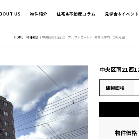
BOUT US
物件紹介
住宅&不動産コラム
見学会&イベン
HOME
｜
物件紹介
｜
中央区南21西12 アルファコートⅧ教育大学前 202号室
中央区南21西
建物面積
物件価格