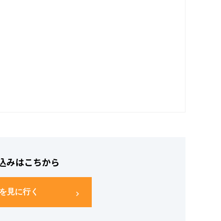
込みはこちから
を見に行く
chevron_right