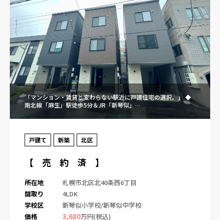
「マンション・賃貸と変わらない駅近に戸建住宅の選択。」 ◆
南北線「麻生」駅徒歩5分＆JR「新琴似」…
戸建て
新築
北区
【 売 約 済 】
所在地
札幌市北区北40条西6丁目
間取り
4LDK
学校区
新琴似小学校/新琴似中学校
価格
3,680
万円(税込)