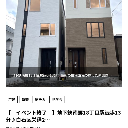
地下鉄南郷18丁目駅徒歩13分！最新の住宅設備の揃った新築建…
戸建
新築
駅チカ
見学会
【 イベント終了 】地下鉄南郷18丁目駅徒歩13
分♪白石区栄通2…