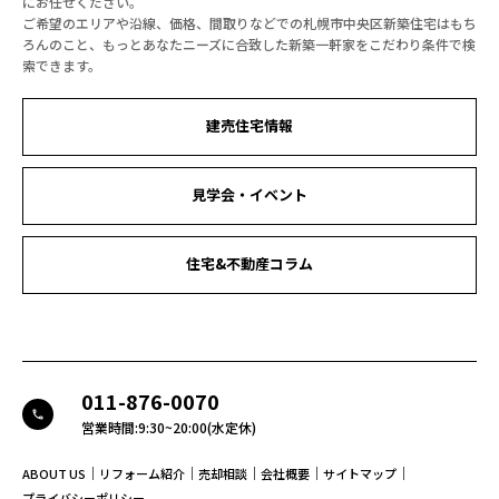
にお任せください。
ご希望のエリアや沿線、価格、間取りなどでの札幌市中央区新築住宅はもち
ろんのこと、もっとあなたニーズに合致した新築一軒家をこだわり条件で検
索できます。
建売住宅情報
見学会・イベント
住宅&不動産コラム
011-876-0070
call
営業時間:9:30~20:00(水定休)
｜
｜
｜
｜
｜
ABOUT US
リフォーム紹介
売却相談
会社概要
サイトマップ
プライバシーポリシー