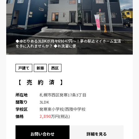
◆ゆとりある3LDKが月々69047円～！夢の駅近マイホーム生活
を手に入れませんか？ ◆お洗濯に便…
戸建て
新築
西区
【 売 約 済 】
所在地
札幌市西区発寒17条3丁目
間取り
3LDK
学校区
発寒東小学校/西陵中学校
価格
2,890
万円(税込)
お問い合わせ
詳細を見る