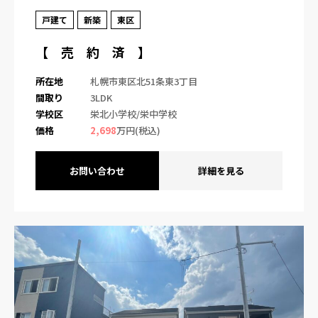
戸建て
新築
東区
【 売 約 済 】
所在地
札幌市東区北51条東3丁目
間取り
3LDK
学校区
栄北小学校/栄中学校
価格
2,698
万円(税込)
お問い合わせ
詳細を見る